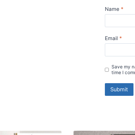
Name
*
Email
*
Save my na
time I com