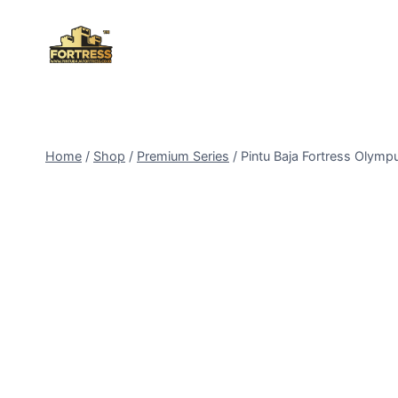
Skip
to
content
Home
/
Shop
/
Premium Series
/
Pintu Baja Fortress Olymp