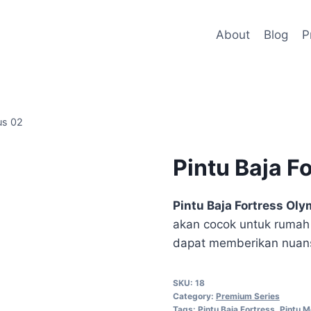
About
Blog
P
us 02
Pintu Baja F
Pintu Baja Fortress Ol
akan cocok untuk rumah 
dapat memberikan nuans
SKU:
18
Category:
Premium Series
Tags:
Pintu Baja Fortress
,
Pintu 