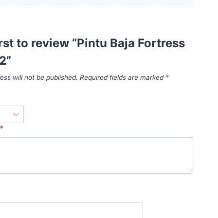
irst to review “Pintu Baja Fortress
2”
ess will not be published.
Required fields are marked
*
*
*