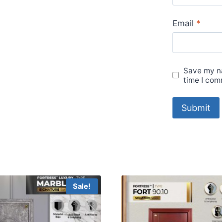
Email
*
Save my na
time I com
Sale!