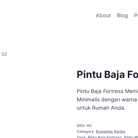
About
Blog
P
r 02
Pintu Baja F
Pintu Baja Fortress Mem
Minimalis dengan warn
untuk Rumah Anda.
SKU:
40
Category:
Economic Series
Tags:
Pintu Baja Fortress
,
Pintu 