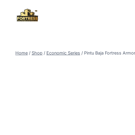
Skip
to
content
Home
/
Shop
/
Economic Series
/
Pintu Baja Fortress Armo